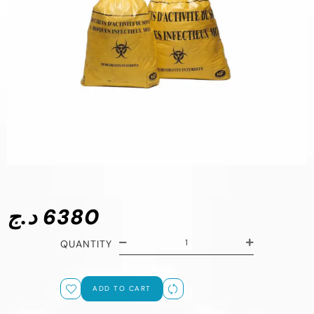
د.ج
6380
QUANTITY
ADD TO CART