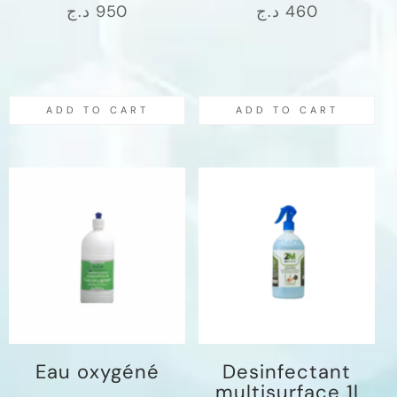
د.ج
950
د.ج
460
ADD TO CART
ADD TO CART
Eau oxygéné
Desinfectant
multisurface 1l