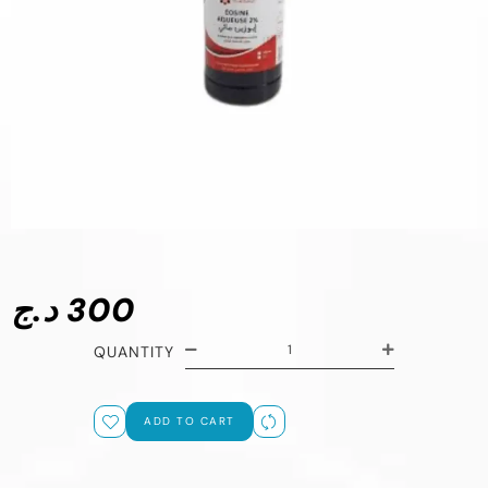
د.ج
300
QUANTITY
ADD TO CART