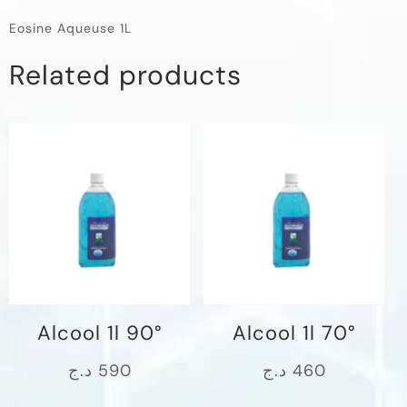
Eosine Aqueuse 1L
Related products
Alcool 1l 90°
Alcool 1l 70°
د.ج
590
د.ج
460