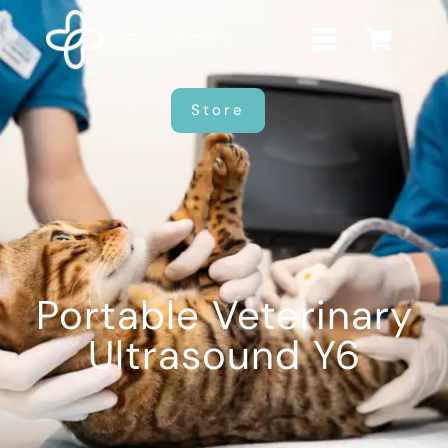
Store
Portable Veterinary
Ultrasound Y6