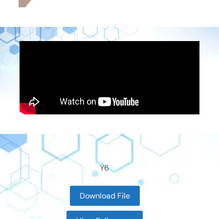
Y6
Download File