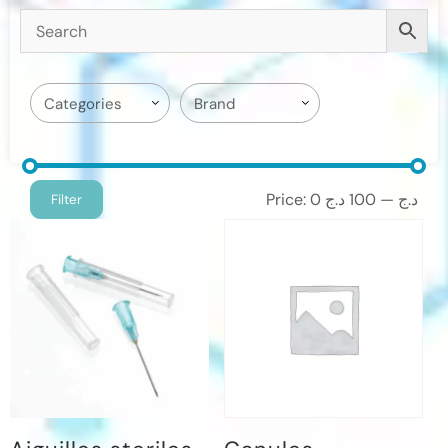
Price:
100 د.ج
—
0 د.ج
Filter