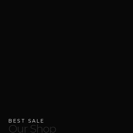
BEST SALE
O
u
r
S
h
o
p