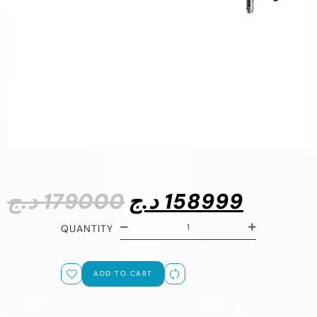
د.ج
179000
د.ج
158999
QUANTITY
ADD TO CART