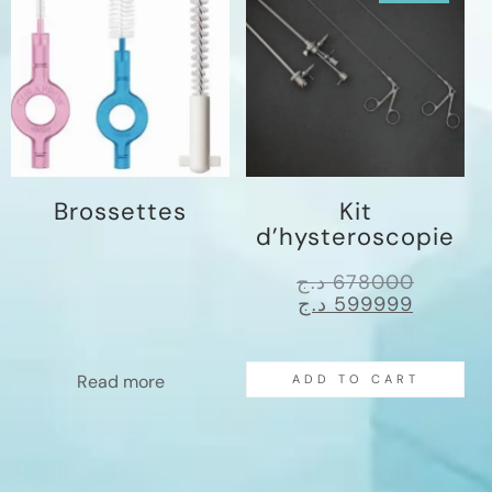
Brossettes
Kit
d’hysteroscopie
د.ج
678000
د.ج
599999
Read more
ADD TO CART