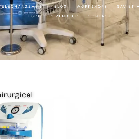
TELECHARGEMENT
BLOG
WORKSHOPS
SAV ET 
ESPACE REVENDEUR
CONTACT
irurgical