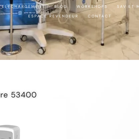
TELECHARGEMENT
BLOG
WORKSHOPS
SAV ET 
ESPACE REVENDEUR
CONTACT
tre 53400