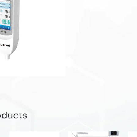
0
oducts