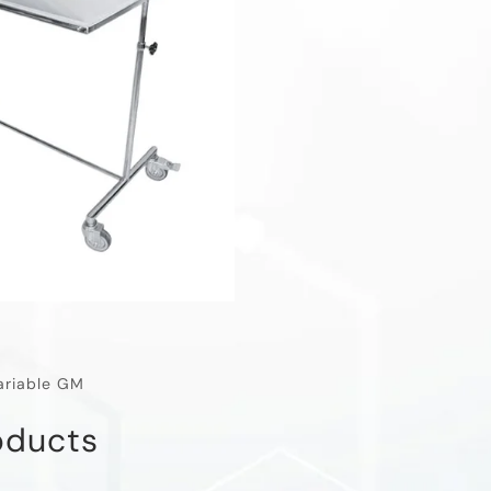
ariable GM
oducts