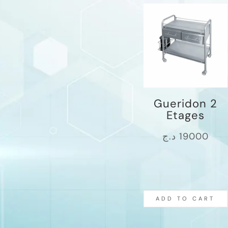
Gueridon 2
Etages
د.ج
19000
ADD TO CART