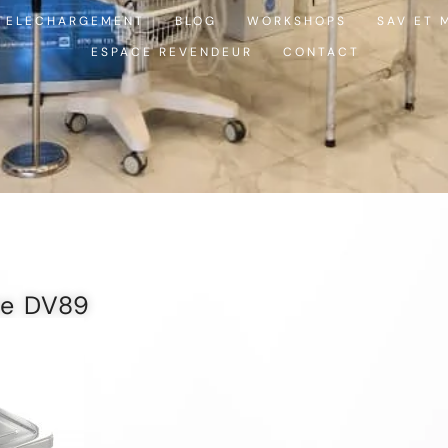
TELECHARGEMENT
BLOG
WORKSHOPS
SAV ET 
ESPACE REVENDEUR
CONTACT
te DV89