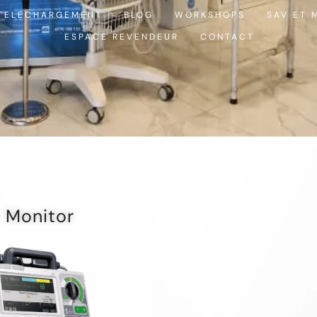
TELECHARGEMENT
BLOG
WORKSHOPS
SAV ET 
ESPACE REVENDEUR
CONTACT
r Monitor