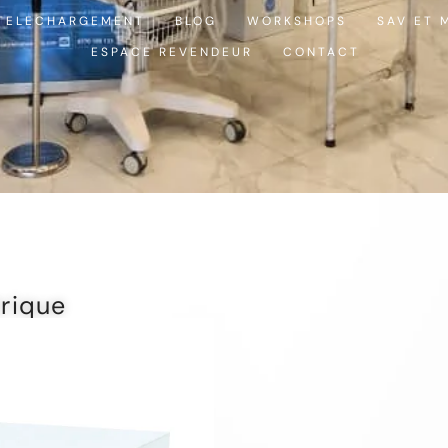
TELECHARGEMENT
BLOG
WORKSHOPS
SAV ET 
ESPACE REVENDEUR
CONTACT
trique