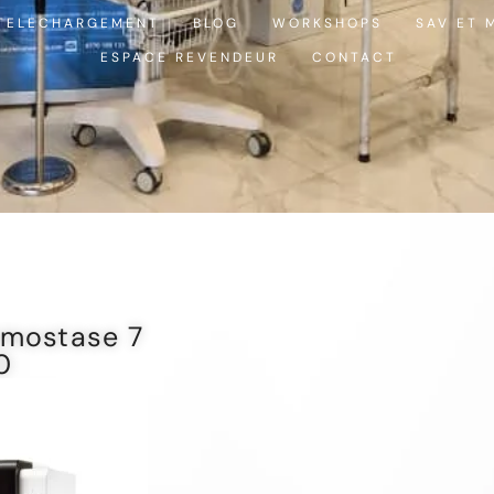
TELECHARGEMENT
BLOG
WORKSHOPS
SAV ET 
ESPACE REVENDEUR
CONTACT
mostase 7
0