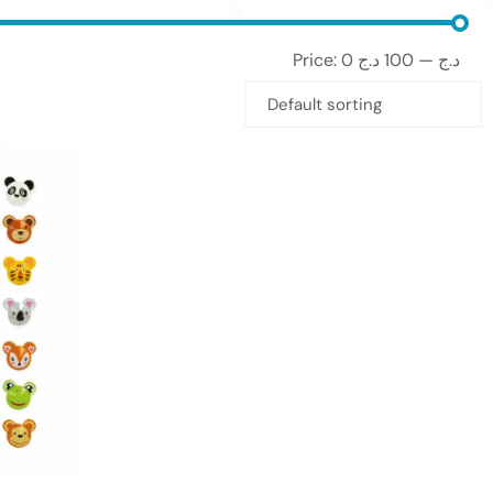
Price:
100 د.ج
—
0 د.ج