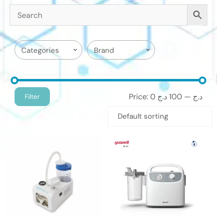
Price:
100 د.ج
—
0 د.ج
Filter