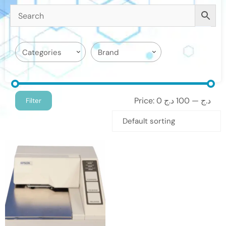
Price:
100 د.ج
—
0 د.ج
Filter