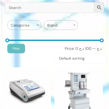
Price:
100 د.ج
—
0 د.ج
Filter