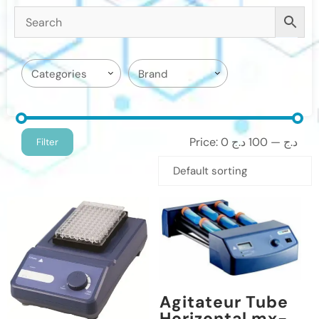
Price:
100 د.ج
—
0 د.ج
Filter
Agitateur Tube
Horizontal mx-