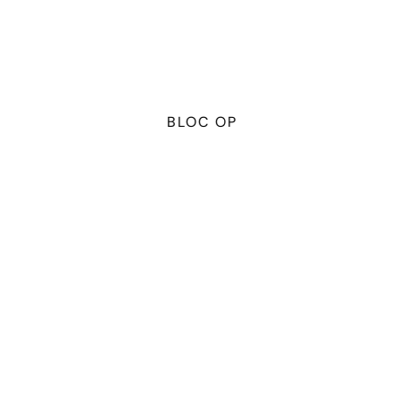
TELECHARGEMENT
BLOG
WORKSHOPS
SAV ET 
ESPACE REVENDEUR
CONTACT
BLOC OP