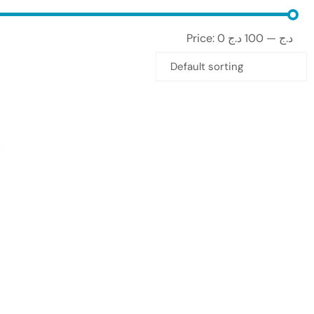
Price:
100 د.ج
—
0 د.ج